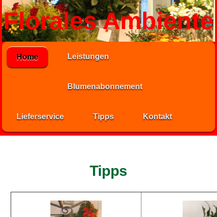
Florales Ambiente
Leistungen
Home
Blumenabonnement
Lieferservice
Tipps
Kontakt
Tipps